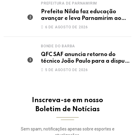
PREFEITURA DE PARNAMIRIM
Prefeita Nilda faz educação
avançar e leva Parnamirim ao
maior IDEB da história dos anos
6 DE AGOSTO DE 2026
iniciais
BONDE DO BARBA
QFC SAF anuncia retorno do
técnico João Paulo para a disputa
da elite do Campeonato Potiguar
5 DE AGOSTO DE 2026
Inscreva-se em nosso
Boletim de Notícias
Sem spam, notificações apenas sobre esportes e