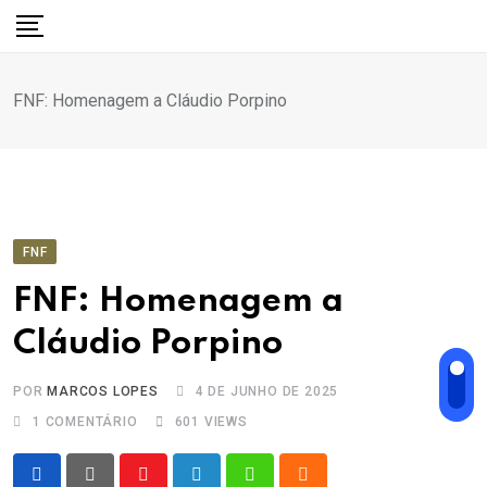
Ir
para
o
FNF: Homenagem a Cláudio Porpino
conteúdo
FNF
FNF: Homenagem a
Cláudio Porpino
POR
MARCOS LOPES
4 DE JUNHO DE 2025
1
COMENTÁRIO
601
VIEWS