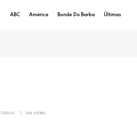
ABC
América
Bonde Do Barba
Últimas
TÁRIOS
584
VIEWS