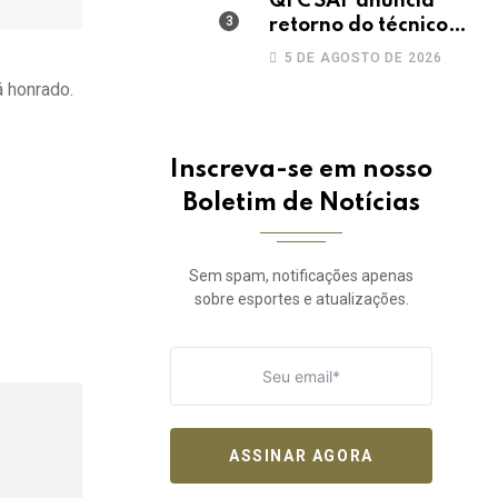
QFC SAF anuncia
retorno do técnico
João Paulo para a
5 DE AGOSTO DE 2026
disputa da elite do
 honrado.
Campeonato
Potiguar
Inscreva-se em nosso
Boletim de Notícias
Sem spam, notificações apenas
sobre esportes e atualizações.
ASSINAR AGORA