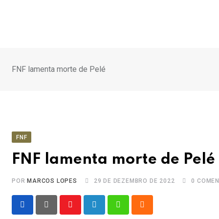
Ir
para
o
conteúdo
FNF lamenta morte de Pelé
FNF
FNF lamenta morte de Pelé
POR
MARCOS LOPES
29 DE DEZEMBRO DE 2022
0
COMEN
Youtube
LinkedIn
Whatsapp
Cloud