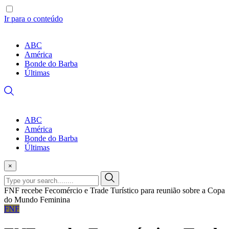
Ir para o conteúdo
ABC
América
Bonde do Barba
Últimas
ABC
América
Bonde do Barba
Últimas
×
FNF recebe Fecomércio e Trade Turístico para reunião sobre a Copa
do Mundo Feminina
FNF