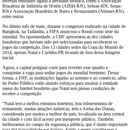
diversas entidades ligada à atividade turística, como a Associação
Brasileira de Indústria de Hotéis (ABIH-RN), Sebrae-RN, Senac-
RN e Associação Brasileira de Bares e Restaurantes (Abrasel-RN),
entre outras.
No último mês de maio, durante o congresso realizado na cidade de
Bangkok, na Tailândia, a FIFA anunciou o Brasil como sede do
mundial. Na oportunidade, a CBF apresentou as dez cidades
brasileiras que haviam sido pré-selecionadas para receberem os
jogos da competição. Das 12 cidades sedes da Copa do Mundo de
2014, apenas Natal e Curitiba-PR ficaram de fora dessa listagem
inicial.
Agora, a capital potiguar corre para reverter esse quadro e
conquistar a vaga para sediar jogos do mundial feminino. Dessa
forma, a FNF, as instituições ligadas ao turismo e ao comércio, além
do Poder Público estão unindo esforços para mostrar à entidade
maior do futebol brasileiro que Natal tem plenas condições de
receber a competição.
“Natal tem a melhor estrutura hoteleira, boa infraestrutura de
restaurante, muitas atrações turísticas, tem a Arena das Dunas,
considerada por muitos a melhor do país, localizada na área central
da cidade e com fácil acesso por transporte público. Também
melhoramos no campo da segurança pública, que é muito importante
para dar tranquilidade aos turistas. Então a gente acredita que a