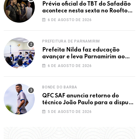
Prévia oficial do TBT do Safadão
acontece nesta sexta no Rooftop
Dunas
6 DE AGOSTO DE 2026
PREFEITURA DE PARNAMIRIM
Prefeita Nilda faz educação
avançar e leva Parnamirim ao
maior IDEB da história dos anos
6 DE AGOSTO DE 2026
iniciais
BONDE DO BARBA
QFC SAF anuncia retorno do
técnico João Paulo para a disputa
da elite do Campeonato Potiguar
5 DE AGOSTO DE 2026