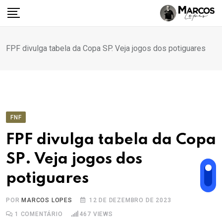
Ir
para
o
conteúdo
FPF divulga tabela da Copa SP. Veja jogos dos potiguares
FNF
FPF divulga tabela da Copa
SP. Veja jogos dos
potiguares
POR
MARCOS LOPES
12 DE DEZEMBRO DE 2023
1
COMENTÁRIO
467
VIEWS