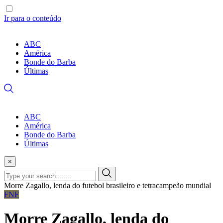
Ir para o conteúdo
ABC
América
Bonde do Barba
Últimas
ABC
América
Bonde do Barba
Últimas
×
Morre Zagallo, lenda do futebol brasileiro e tetracampeão mundial
FNF
Morre Zagallo, lenda do