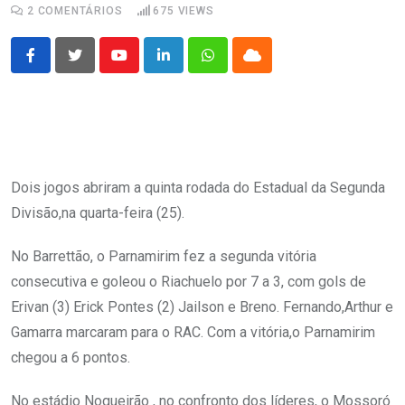
2
COMENTÁRIOS
675
VIEWS
Youtube
LinkedIn
Whatsapp
Cloud
Dois jogos abriram a quinta rodada do Estadual da Segunda
Divisão,na quarta-feira (25).
No Barrettão, o Parnamirim fez a segunda vitória
consecutiva e goleou o Riachuelo por 7 a 3, com gols de
Erivan (3) Erick Pontes (2) Jailson e Breno. Fernando,Arthur e
Gamarra marcaram para o RAC. Com a vitória,o Parnamirim
chegou a 6 pontos.
No estádio Nogueirão , no confronto dos líderes, o Mossoró