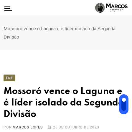
Ir
para
o
conteúdo
Mossoró vence o Laguna e é líder isolado da Segunda
Divisão
FNF
Mossoró vence o Laguna e
é líder isolado da Segunda
Divisão
POR
MARCOS LOPES
25 DE OUTUBRO DE 2023