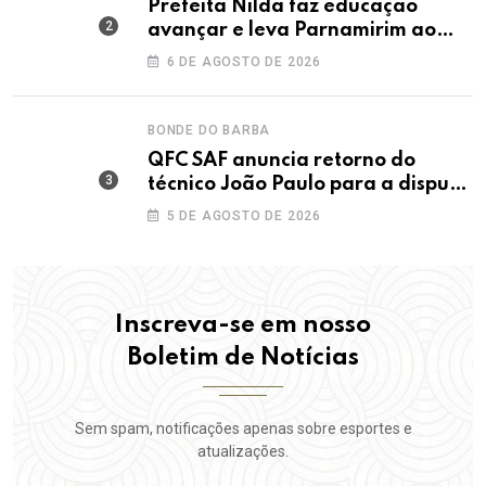
Prefeita Nilda faz educação
avançar e leva Parnamirim ao
maior IDEB da história dos anos
6 DE AGOSTO DE 2026
iniciais
BONDE DO BARBA
QFC SAF anuncia retorno do
técnico João Paulo para a disputa
da elite do Campeonato Potiguar
5 DE AGOSTO DE 2026
Inscreva-se em nosso
Boletim de Notícias
Sem spam, notificações apenas sobre esportes e
atualizações.