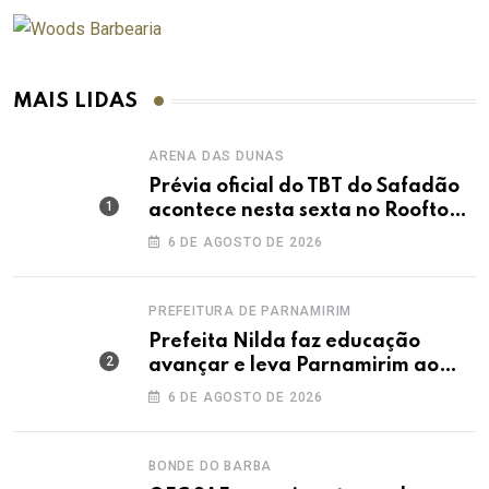
MAIS LIDAS
ARENA DAS DUNAS
Prévia oficial do TBT do Safadão
acontece nesta sexta no Rooftop
Dunas
6 DE AGOSTO DE 2026
PREFEITURA DE PARNAMIRIM
Prefeita Nilda faz educação
avançar e leva Parnamirim ao
maior IDEB da história dos anos
6 DE AGOSTO DE 2026
iniciais
BONDE DO BARBA