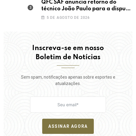
QFC SAF anuncia retorno do
técnico João Paulo para a disputa
da elite do Campeonato Potiguar
5 DE AGOSTO DE 2026
Inscreva-se em nosso
Boletim de Notícias
Sem spam, notificações apenas sobre esportes e
atualizações.
ASSINAR AGORA