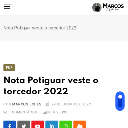
Ir
para
o
conteúdo
Nota Potiguar veste o torcedor 2022
FNF
Nota Potiguar veste o
torcedor 2022
POR
MARCOS LOPES
29 DE JUNHO DE 2022
0
COMENTÁRIOS
809
VIEWS