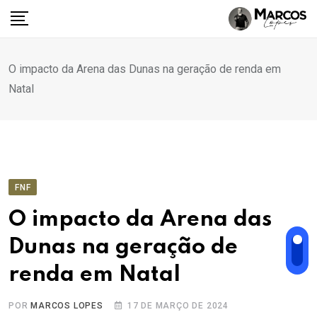
Ir
para
o
conteúdo
O impacto da Arena das Dunas na geração de renda em
Natal
FNF
O impacto da Arena das
Dunas na geração de
renda em Natal
POR
MARCOS LOPES
17 DE MARÇO DE 2024