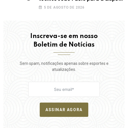
da elite do Campeonato Potiguar
5 DE AGOSTO DE 2026
Inscreva-se em nosso
Boletim de Notícias
Sem spam, notificações apenas sobre esportes e
atualizações.
ASSINAR AGORA