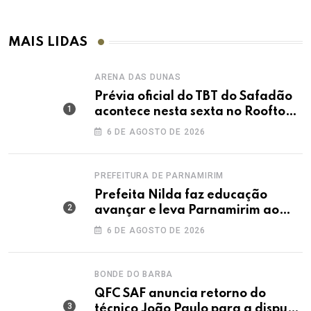
MAIS LIDAS
ARENA DAS DUNAS
Prévia oficial do TBT do Safadão
acontece nesta sexta no Rooftop
Dunas
6 DE AGOSTO DE 2026
PREFEITURA DE PARNAMIRIM
Prefeita Nilda faz educação
avançar e leva Parnamirim ao
maior IDEB da história dos anos
6 DE AGOSTO DE 2026
iniciais
BONDE DO BARBA
QFC SAF anuncia retorno do
técnico João Paulo para a disputa