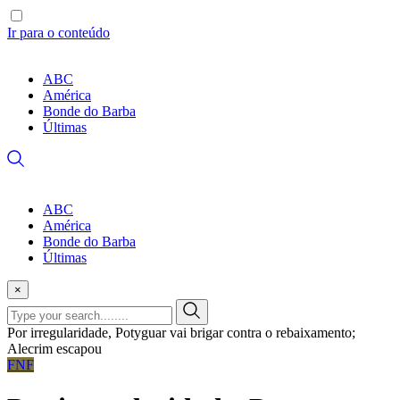
Ir para o conteúdo
ABC
América
Bonde do Barba
Últimas
ABC
América
Bonde do Barba
Últimas
×
Por irregularidade, Potyguar vai brigar contra o rebaixamento;
Alecrim escapou
FNF