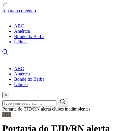
Ir para o conteúdo
ABC
América
Bonde do Barba
Últimas
ABC
América
Bonde do Barba
Últimas
×
Portaria do TJD/RN alerta clubes inadimplentes
FNF
Portaria do TJD/RN alerta