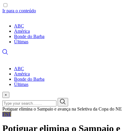
Ir para o conteúdo
ABC
América
Bonde do Barba
Últimas
ABC
América
Bonde do Barba
Últimas
×
Potiguar elimina o Sampaio e avança na Seletiva da Copa do NE
FNF
Potiguar elimina o Sampaio e