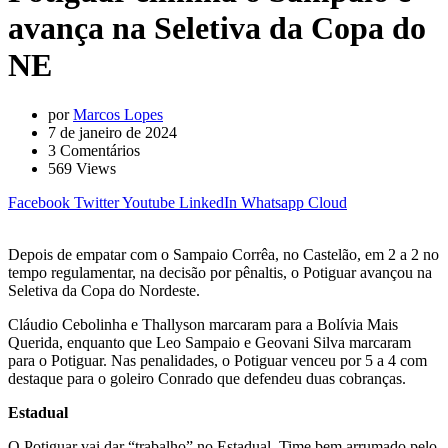
avança na Seletiva da Copa do
NE
por
Marcos Lopes
7 de janeiro de 2024
3
Comentários
569
Views
Facebook
Twitter
Youtube
LinkedIn
Whatsapp
Cloud
Depois de empatar com o Sampaio Corrêa, no Castelão, em 2 a 2 no
tempo regulamentar, na decisão por pênaltis, o Potiguar avançou na
Seletiva da Copa do Nordeste.
Cláudio Cebolinha e Thallyson marcaram para a Bolívia Mais
Querida, enquanto que Leo Sampaio e Geovani Silva marcaram
para o Potiguar. Nas penalidades, o Potiguar venceu por 5 a 4 com
destaque para o goleiro Conrado que defendeu duas cobranças.
Estadual
O Potiguar vai dar “trabalho” no Estadual. Time bem arrumado pelo