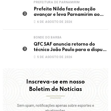
PREFEITURA DE PARNAMIRIM
Prefeita Nilda faz educação
avançar e leva Parnamirim ao
maior IDEB da história dos anos
6 DE AGOSTO DE 2026
iniciais
BONDE DO BARBA
QFC SAF anuncia retorno do
técnico João Paulo para a disputa
da elite do Campeonato Potiguar
5 DE AGOSTO DE 2026
Inscreva-se em nosso
Boletim de Notícias
Sem spam, notificações apenas sobre esportes e
atualizações.