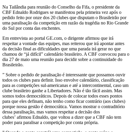
Na Tailândia para reunião do Conselho da Fifa, o presidente da
CBF Ednaldo Rodrigues se manifestou pela primeira vez após o
pedido feito por onze dos 20 clubes que disputam o Brasileirão por
uma paralisação da competição em razão da tragédia no Rio Grande
do Sul por conta das enchentes.
Em entrevista ao portal GE.com, o dirigente afirmou que irá
respeitar a vontade das equipes, mas reiterou que irá apontar antes
da decisão final as dificuldades que uma parada irá gerar no que
chamou de “já difícil” calendário brasileiro. A CBF convocou para o
dia 27 de maio uma reunião para decidir sobre a continuidade do
Brasileirão.
” Sobre o pedido de paralisação é interessante que possamos ouvir
todos os clubes para definir. Isso envolve calendário, classificação
para as competições sul-americanas e até a intercontinental, caso um
clube brasileiro ganhe a Libertadores. Não é tão fácil assim. Mas
somos todos democráticos. Depois de colocar todos esses pontos
para que eles definam, não tenho como ficar contrário (aos clubes)
porque nossa gestão é democrática. Vamos mostrar o contraditório
dessa paralisação, mas vamos respeitar a decisão dos
clubes’ afirmou Ednaldo, que voltou a dizer que a CBF não tem
poder para paralisar a competição por conta própria.