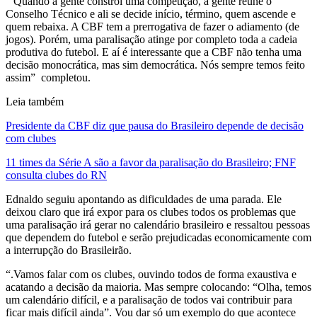
” Quando a gente constrói uma competição, a gente reúne o
Conselho Técnico e ali se decide início, término, quem ascende e
quem rebaixa. A CBF tem a prerrogativa de fazer o adiamento (de
jogos). Porém, uma paralisação atinge por completo toda a cadeia
produtiva do futebol. E aí é interessante que a CBF não tenha uma
decisão monocrática, mas sim democrática. Nós sempre temos feito
assim” completou.
Leia também
Presidente da CBF diz que pausa do Brasileiro depende de decisão
com clubes
11 times da Série A são a favor da paralisação do Brasileiro; FNF
consulta clubes do RN
Ednaldo seguiu apontando as dificuldades de uma parada. Ele
deixou claro que irá expor para os clubes todos os problemas que
uma paralisação irá gerar no calendário brasileiro e ressaltou pessoas
que dependem do futebol e serão prejudicadas economicamente com
a interrupção do Brasileirão.
“.Vamos falar com os clubes, ouvindo todos de forma exaustiva e
acatando a decisão da maioria. Mas sempre colocando: “Olha, temos
um calendário difícil, e a paralisação de todos vai contribuir para
ficar mais difícil ainda”. Vou dar só um exemplo do que acontece