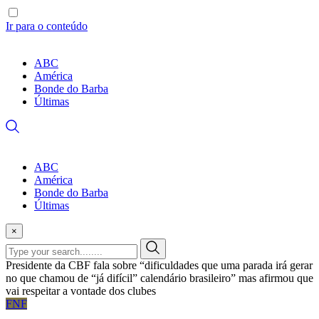
Ir para o conteúdo
ABC
América
Bonde do Barba
Últimas
ABC
América
Bonde do Barba
Últimas
×
Presidente da CBF fala sobre “dificuldades que uma parada irá gerar
no que chamou de “já difícil” calendário brasileiro” mas afirmou que
vai respeitar a vontade dos clubes
FNF