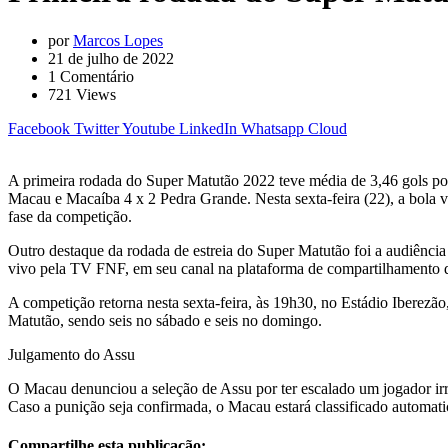
por
Marcos Lopes
21 de julho de 2022
1
Comentário
721
Views
Facebook
Twitter
Youtube
LinkedIn
Whatsapp
Cloud
A primeira rodada do Super Matutão 2022 teve média de 3,46 gols por
Macau e Macaíba 4 x 2 Pedra Grande. Nesta sexta-feira (22), a bola v
fase da competição.
Outro destaque da rodada de estreia do Super Matutão foi a audiênci
vivo pela TV FNF, em seu canal na plataforma de compartilhamento 
A competição retorna nesta sexta-feira, às 19h30, no Estádio Iberezã
Matutão, sendo seis no sábado e seis no domingo.
Julgamento do Assu
O Macau denunciou a seleção de Assu por ter escalado um jogador irre
Caso a punição seja confirmada, o Macau estará classificado automat
Compartilhe esta publicação: