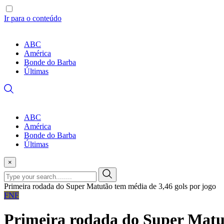
Ir para o conteúdo
ABC
América
Bonde do Barba
Últimas
ABC
América
Bonde do Barba
Últimas
×
Primeira rodada do Super Matutão tem média de 3,46 gols por jogo
FNF
Primeira rodada do Super Matut