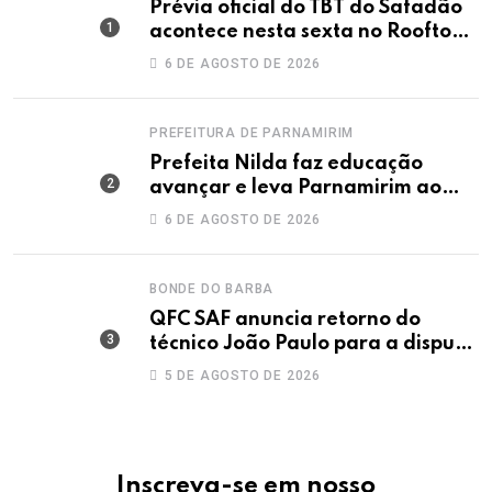
Prévia oficial do TBT do Safadão
acontece nesta sexta no Rooftop
Dunas
6 DE AGOSTO DE 2026
PREFEITURA DE PARNAMIRIM
Prefeita Nilda faz educação
avançar e leva Parnamirim ao
maior IDEB da história dos anos
6 DE AGOSTO DE 2026
iniciais
BONDE DO BARBA
QFC SAF anuncia retorno do
técnico João Paulo para a disputa
da elite do Campeonato Potiguar
5 DE AGOSTO DE 2026
Inscreva-se em nosso