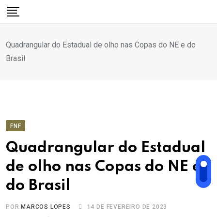
Ir
para
o
Quadrangular do Estadual de olho nas Copas do NE e do
conteúdo
Brasil
FNF
Quadrangular do Estadual
de olho nas Copas do NE e
do Brasil
POR
MARCOS LOPES
14 DE FEVEREIRO DE 2023