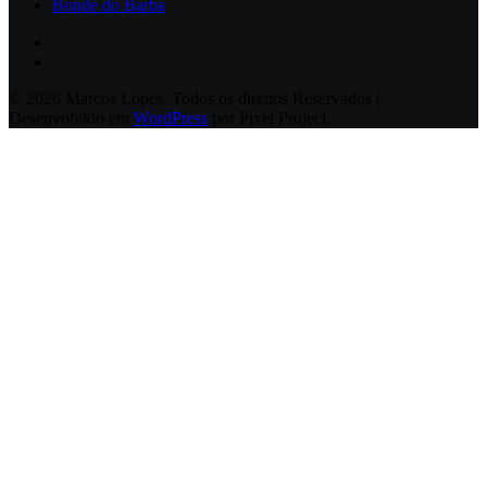
Bonde do Barba
© 2026 Marcos Lopes. Todos os direitos Reservados |
Desenvolvido em
WordPress
por Pixel Project.