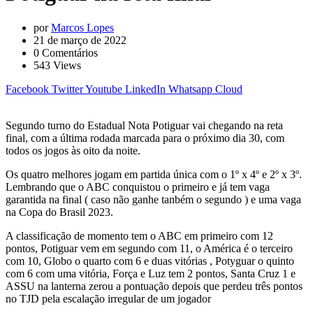
por
Marcos Lopes
21 de março de 2022
0
Comentários
543
Views
Facebook
Twitter
Youtube
LinkedIn
Whatsapp
Cloud
Segundo turno do Estadual Nota Potiguar vai chegando na reta
final, com a última rodada marcada para o próximo dia 30, com
todos os jogos às oito da noite.
Os quatro melhores jogam em partida única com o 1º x 4º e 2º x 3º.
Lembrando que o ABC conquistou o primeiro e já tem vaga
garantida na final ( caso não ganhe tanbém o segundo ) e uma vaga
na Copa do Brasil 2023.
A classificação de momento tem o ABC em primeiro com 12
pontos, Potiguar vem em segundo com 11, o América é o terceiro
com 10, Globo o quarto com 6 e duas vitórias , Potyguar o quinto
com 6 com uma vitória, Força e Luz tem 2 pontos, Santa Cruz 1 e
ASSU na lanterna zerou a pontuação depois que perdeu três pontos
no TJD pela escalação irregular de um jogador