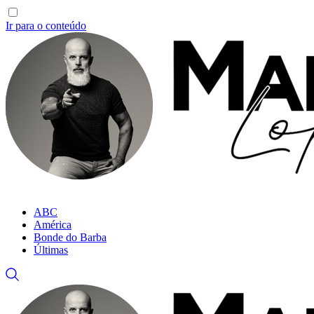
Ir para o conteúdo
ABC
América
Bonde do Barba
Últimas