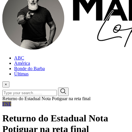
ABC
América
Bonde do Barba
Últimas
×
Returno do Estadual Nota Potiguar na reta final
FNF
Returno do Estadual Nota
Potiguar na reta final