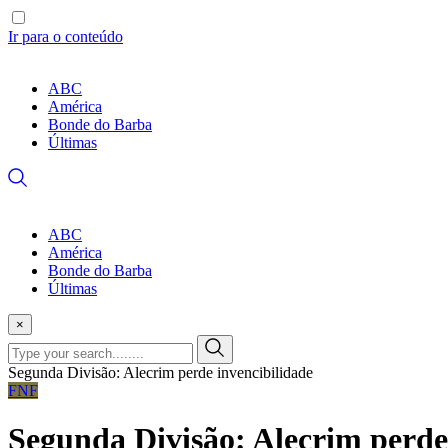
Ir para o conteúdo
ABC
América
Bonde do Barba
Últimas
ABC
América
Bonde do Barba
Últimas
×
Segunda Divisão: Alecrim perde invencibilidade
FNF
Segunda Divisão: Alecrim perde