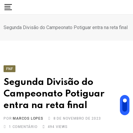
Ir
para
o
Segunda Divisão do Campeonato Potiguar entra na reta final
conteúdo
FNF
Segunda Divisão do
Campeonato Potiguar
entra na reta final
POR
MARCOS LOPES
8 DE NOVEMBRO DE 2023
1
COMENTÁRIO
494
VIEWS