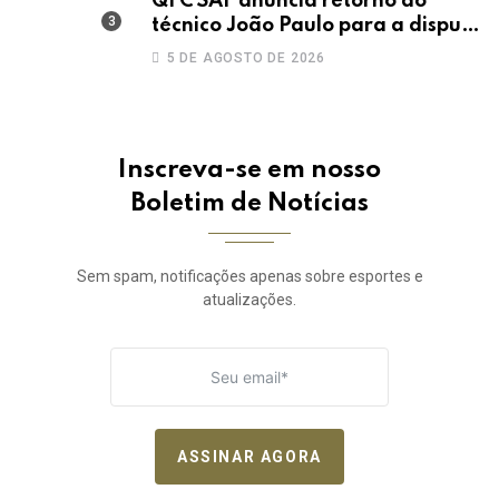
QFC SAF anuncia retorno do
técnico João Paulo para a disputa
da elite do Campeonato Potiguar
5 DE AGOSTO DE 2026
Inscreva-se em nosso
Boletim de Notícias
Sem spam, notificações apenas sobre esportes e
atualizações.
ASSINAR AGORA