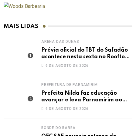
MAIS LIDAS
ARENA DAS DUNAS
Prévia oficial do TBT do Safadão
acontece nesta sexta no Rooftop
Dunas
6 DE AGOSTO DE 2026
PREFEITURA DE PARNAMIRIM
Prefeita Nilda faz educação
avançar e leva Parnamirim ao
maior IDEB da história dos anos
6 DE AGOSTO DE 2026
iniciais
BONDE DO BARBA