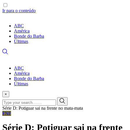
Ir para o conteúdo
ABC
América
Bonde do Barba
Últimas
ABC
América
Bonde do Barba
Últimas
×
Série D: Potiguar sai na frente no mata-mata
FNF
Série D: Potiguar sai na frente