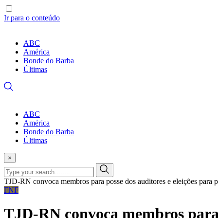
Ir para o conteúdo
ABC
América
Bonde do Barba
Últimas
ABC
América
Bonde do Barba
Últimas
×
TJD-RN convoca membros para posse dos auditores e eleições para p
FNF
TJD-RN convoca membros para po