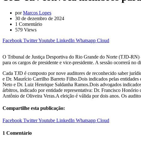
por
Marcos Lopes
30 de dezembro de 2024
1
Comentário
579
Views
Facebook
Twitter
Youtube
LinkedIn
Whatsapp
Cloud
O Tribunal de Justiça Desportiva do Rio Grande do Norte (TJD-RN) co
para os cargos de presidente e vice-presidente. A sessão ocorrerá no
Cada TJD é composto por nove auditores de reconhecido saber jurídico
e Dr. Maurício Carrilho Barreto Filho.Dois indicados pelas entidades 
Neto e Dr. Luiz Henrique Saldanha Ramos.Dois advogados indicados 
árbitros, indicado por entidade representativa: Dr. Francisco Honóri
Antônio de Oliveira Veras.
A eleição é válida por dois anos. Os audit
Compartilhe esta publicação:
Facebook
Twitter
Youtube
LinkedIn
Whatsapp
Cloud
1 Comentário