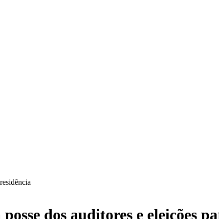
residência
sse dos auditores e eleições pa