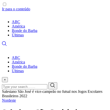
Ir para o conteúdo
ABC
América
Bonde do Barba
Últimas
ABC
América
Bonde do Barba
Últimas
×
Salesiano São José é vice-campeão no futsal nos Jogos Escolares
Brasileiros 2022
Nordeste