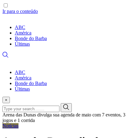
Ir para o conteúdo
ABC
América
Bonde do Barba
Últimas
ABC
América
Bonde do Barba
Últimas
×
Arena das Dunas divulga sua agenda de maio com 7 eventos, 3
jogos e 1 corrida
Notícias