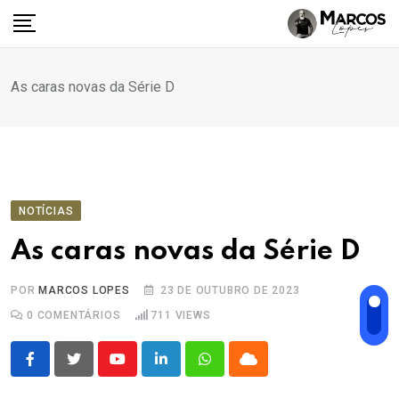
Ir
para
o
conteúdo
As caras novas da Série D
NOTÍCIAS
As caras novas da Série D
POR
MARCOS LOPES
23 DE OUTUBRO DE 2023
0
COMENTÁRIOS
711
VIEWS
Youtube
LinkedIn
Whatsapp
Cloud