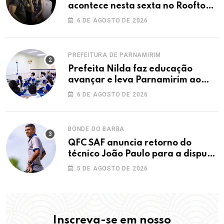
acontece nesta sexta no Rooftop
Dunas
6 DE AGOSTO DE 2026
PREFEITURA DE PARNAMIRIM
Prefeita Nilda faz educação
avançar e leva Parnamirim ao
maior IDEB da história dos anos
6 DE AGOSTO DE 2026
iniciais
BONDE DO BARBA
QFC SAF anuncia retorno do
técnico João Paulo para a disputa
da elite do Campeonato Potiguar
5 DE AGOSTO DE 2026
Inscreva-se em nosso