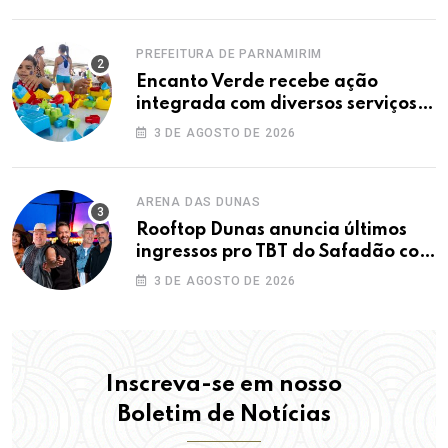
PREFEITURA DE PARNAMIRIM
Encanto Verde recebe ação
integrada com diversos serviços
gratuitos à população
3 DE AGOSTO DE 2026
ARENA DAS DUNAS
Rooftop Dunas anuncia últimos
ingressos pro TBT do Safadão com
virada de lote nesta terça (04)
3 DE AGOSTO DE 2026
Inscreva-se em nosso
Boletim de Notícias