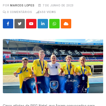
POR
MARCOS LOPES
7 DE JUNHO DE 2023
0
COMENTÁRIOS
650
VIEWS
Youtube
LinkedIn
Whatsapp
Cloud
Cinco atletas da PSG Natal, que foram convocados para