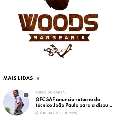
MAIS LIDAS
BONDE DO BARBA
QFC SAF anuncia retorno do
técnico João Paulo para a disputa
da elite do Campeonato Potiguar
5 DE AGOSTO DE 2026