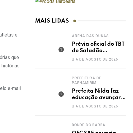
MAIS LIDAS
atletas e
ARENA DAS DUNAS
Prévia oficial do TBT
do Safadão
acontece nesta
tórias que
6 DE AGOSTO DE 2026
sexta no Rooftop
 histórias
Dunas
PREFEITURA DE
PARNAMIRIM
elo e-mail
Prefeita Nilda faz
educação avançar e
leva Parnamirim ao
6 DE AGOSTO DE 2026
maior IDEB da
história dos anos
iniciais
BONDE DO BARBA