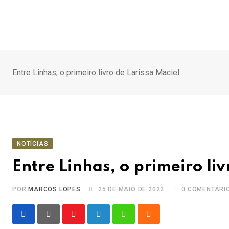
Ir
para
o
conteúdo
Entre Linhas, o primeiro livro de Larissa Maciel
NOTÍCIAS
Entre Linhas, o primeiro liv
POR
MARCOS LOPES
25 DE MAIO DE 2022
0
COMENTÁRI
Youtube
LinkedIn
Whatsapp
Cloud