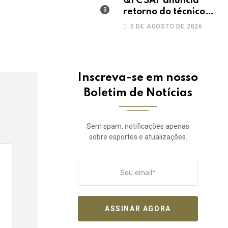
QFC SAF anuncia
retorno do técnico
João Paulo para a
5 DE AGOSTO DE 2026
disputa da elite do
Campeonato
Potiguar
Inscreva-se em nosso
Boletim de Notícias
Sem spam, notificações apenas
sobre esportes e atualizações.
ASSINAR AGORA