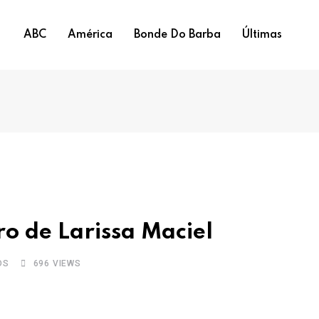
ABC
América
Bonde Do Barba
Últimas
ro de Larissa Maciel
OS
696
VIEWS