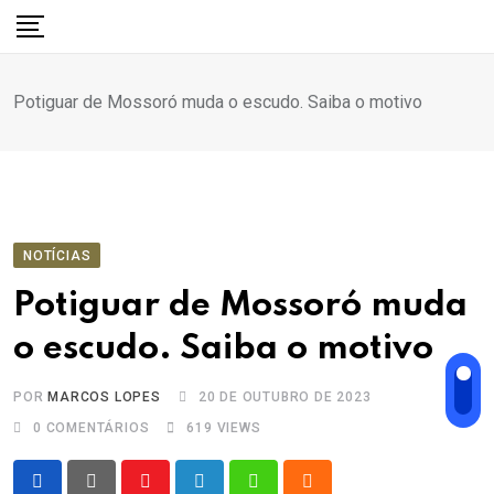
Ir
para
o
Potiguar de Mossoró muda o escudo. Saiba o motivo
conteúdo
NOTÍCIAS
Potiguar de Mossoró muda
o escudo. Saiba o motivo
POR
MARCOS LOPES
20 DE OUTUBRO DE 2023
0
COMENTÁRIOS
619
VIEWS