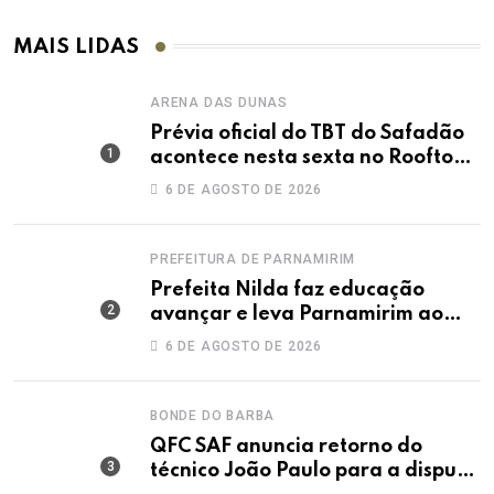
MAIS LIDAS
ARENA DAS DUNAS
Prévia oficial do TBT do Safadão
acontece nesta sexta no Rooftop
Dunas
6 DE AGOSTO DE 2026
PREFEITURA DE PARNAMIRIM
Prefeita Nilda faz educação
avançar e leva Parnamirim ao
maior IDEB da história dos anos
6 DE AGOSTO DE 2026
iniciais
BONDE DO BARBA
QFC SAF anuncia retorno do
técnico João Paulo para a disputa