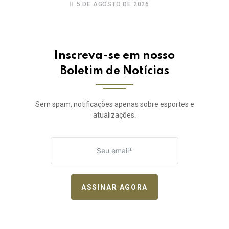
da elite do Campeonato Potiguar
5 DE AGOSTO DE 2026
Inscreva-se em nosso
Boletim de Notícias
Sem spam, notificações apenas sobre esportes e
atualizações.
ASSINAR AGORA