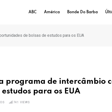
ABC
América
Bonde Do Barba
Últ
portunidades de bolsas de estudos para os EUA
a programa de intercâmbio 
 estudos para os EUA
IOS
741
VIEWS