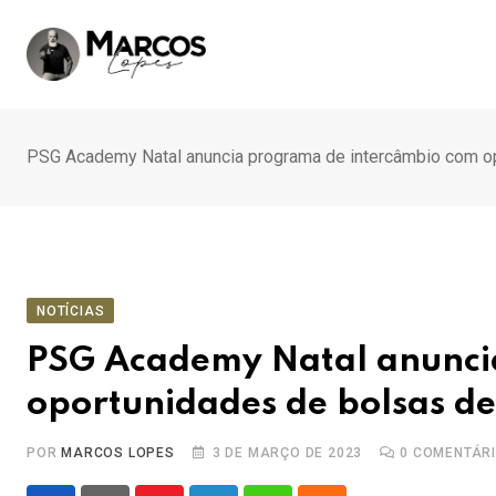
Ir
para
o
conteúdo
PSG Academy Natal anuncia programa de intercâmbio com o
NOTÍCIAS
PSG Academy Natal anunci
oportunidades de bolsas de
POR
MARCOS LOPES
3 DE MARÇO DE 2023
0
COMENTÁR