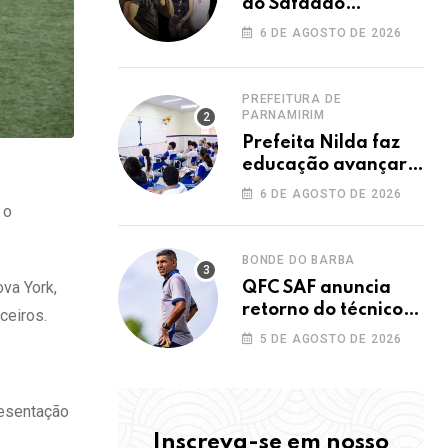
do Safadão
acontece nesta
6 DE AGOSTO DE 2026
sexta no Rooftop
Dunas
PREFEITURA DE
PARNAMIRIM
Prefeita Nilda faz
educação avançar e
leva Parnamirim ao
6 DE AGOSTO DE 2026
maior IDEB da
 o
história dos anos
iniciais
BONDE DO BARBA
va York,
QFC SAF anuncia
retorno do técnico
ceiros.
João Paulo para a
5 DE AGOSTO DE 2026
disputa da elite do
Campeonato
Potiguar
resentação
Inscreva-se em nosso