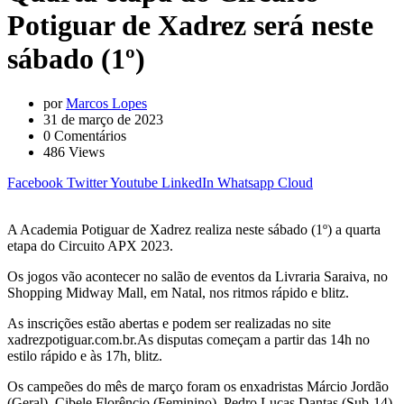
Potiguar de Xadrez será neste
sábado (1º)
por
Marcos Lopes
31 de março de 2023
0
Comentários
486
Views
Facebook
Twitter
Youtube
LinkedIn
Whatsapp
Cloud
A Academia Potiguar de Xadrez realiza neste sábado (1º) a quarta
etapa do Circuito APX 2023.
Os jogos vão acontecer no salão de eventos da Livraria Saraiva, no
Shopping Midway Mall, em Natal, nos ritmos rápido e blitz.
As inscrições estão abertas e podem ser realizadas no site
xadrezpotiguar.com.br.As disputas começam a partir das 14h no
estilo rápido e às 17h, blitz.
Os campeões do mês de março foram os enxadristas Márcio Jordão
(Geral), Cibele Florêncio (Feminino), Pedro Lucas Dantas (Sub-14)