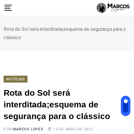
Ir
para
o
conteúdo
Rota do Sol será interditada;esquema de segurança para o
clássico
NOTÍCIAS
Rota do Sol será
interditada;esquema de
segurança para o clássico
POR
MARCOS LOPES
13 DE ABRIL DE 2022