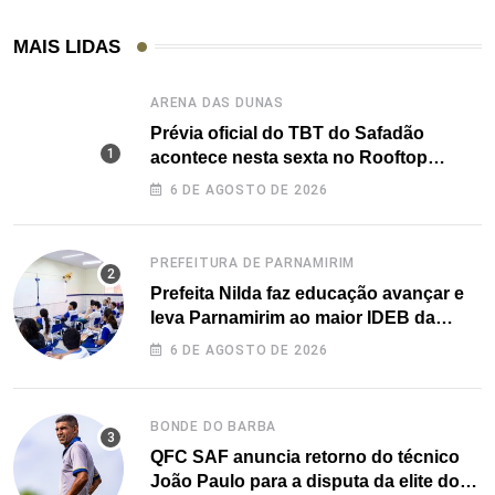
MAIS LIDAS
ARENA DAS DUNAS
Prévia oficial do TBT do Safadão
acontece nesta sexta no Rooftop
Dunas
6 DE AGOSTO DE 2026
PREFEITURA DE PARNAMIRIM
Prefeita Nilda faz educação avançar e
leva Parnamirim ao maior IDEB da
história dos anos iniciais
6 DE AGOSTO DE 2026
BONDE DO BARBA
QFC SAF anuncia retorno do técnico
João Paulo para a disputa da elite do