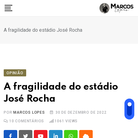
Ir
para
o
conteúdo
A fragilidade do estádio José Rocha
OPINIÃO
A fragilidade do estádio
José Rocha
POR
MARCOS LOPES
30 DE DEZEMBRO DE 2022
10
COMENTÁRIOS
1061
VIEWS