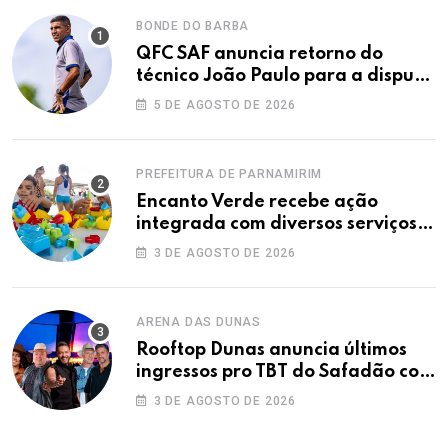
BONDE DO BARBA
QFC SAF anuncia retorno do
técnico João Paulo para a disputa
da elite do Campeonato Potiguar
5 DE AGOSTO DE 2026
PREFEITURA DE PARNAMIRIM
Encanto Verde recebe ação
integrada com diversos serviços
gratuitos à população
3 DE AGOSTO DE 2026
ARENA DAS DUNAS
Rooftop Dunas anuncia últimos
ingressos pro TBT do Safadão com
virada de lote nesta terça (04)
3 DE AGOSTO DE 2026