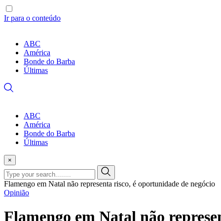
Ir para o conteúdo
ABC
América
Bonde do Barba
Últimas
ABC
América
Bonde do Barba
Últimas
×
Flamengo em Natal não representa risco, é oportunidade de negócio
Opinião
Flamengo em Natal não represen