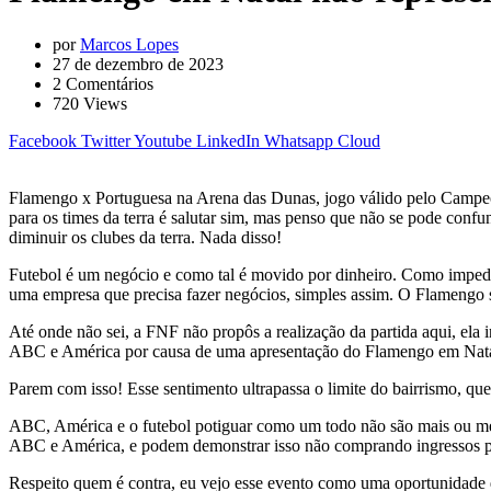
por
Marcos Lopes
27 de dezembro de 2023
2
Comentários
720
Views
Facebook
Twitter
Youtube
LinkedIn
Whatsapp
Cloud
Flamengo x Portuguesa na Arena das Dunas, jogo válido pelo Campeona
para os times da terra é salutar sim, mas penso que não se pode con
diminuir os clubes da terra. Nada disso!
Futebol é um negócio e como tal é movido por dinheiro. Como impedi
uma empresa que precisa fazer negócios, simples assim. O Flamengo 
Até onde não sei, a FNF não propôs a realização da partida aqui, el
ABC e América por causa de uma apresentação do Flamengo em Nata
Parem com isso! Esse sentimento ultrapassa o limite do bairrismo, qu
ABC, América e o futebol potiguar como um todo não são mais ou meno
ABC e América, e podem demonstrar isso não comprando ingressos p
Respeito quem é contra, eu vejo esse evento como uma oportunidade 