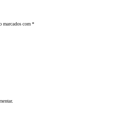
ão marcados com
*
mentar.