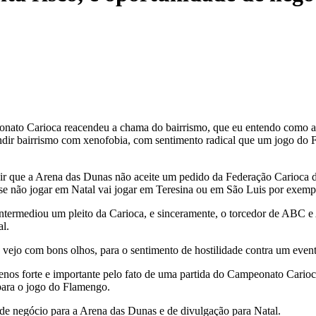
to Carioca reacendeu a chama do bairrismo, que eu entendo como algo 
fundir bairrismo com xenofobia, com sentimento radical que um jogo do
r que a Arena das Dunas não aceite um pedido da Federação Carioca d
se não jogar em Natal vai jogar em Teresina ou em São Luis por exemp
a intermediou um pleito da Carioca, e sinceramente, o torcedor de ABC
l.
e vejo com bons olhos, para o sentimento de hostilidade contra um even
s forte e importante pelo fato de uma partida do Campeonato Carioca.
ara o jogo do Flamengo.
de negócio para a Arena das Dunas e de divulgação para Natal.