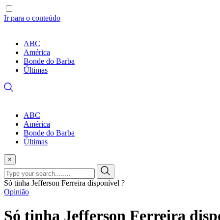
Ir para o conteúdo
ABC
América
Bonde do Barba
Últimas
ABC
América
Bonde do Barba
Últimas
×
Só tinha Jefferson Ferreira disponível ?
Opinião
Só tinha Jefferson Ferreira disp