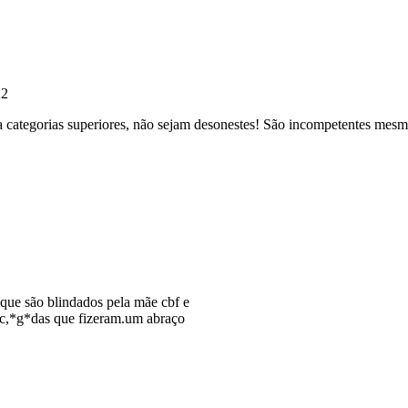
22
a categorias superiores, não sejam desonestes! São incompetentes mesm
que são blindados pela mãe cbf e
s c,*g*das que fizeram.um abraço