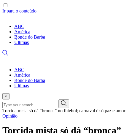
Ir para o conteúdo
ABC
América
Bonde do Barba
Últimas
ABC
América
Bonde do Barba
Últimas
×
Torcida mista só dá “bronca” no futebol; carnaval é só paz e amor
Opinião
Torcida mista só dá “bronca”