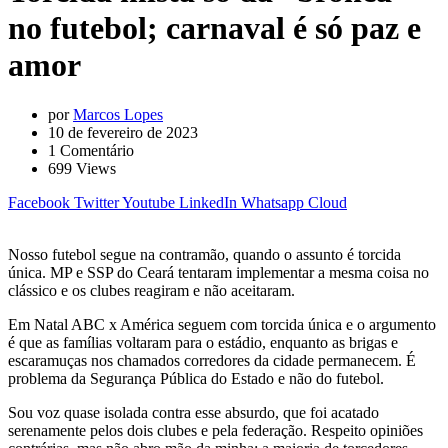
no futebol; carnaval é só paz e
amor
por
Marcos Lopes
10 de fevereiro de 2023
1
Comentário
699
Views
Facebook
Twitter
Youtube
LinkedIn
Whatsapp
Cloud
Nosso futebol segue na contramão, quando o assunto é torcida
única. MP e SSP do Ceará tentaram implementar a mesma coisa no
clássico e os clubes reagiram e não aceitaram.
Em Natal ABC x América seguem com torcida única e o argumento
é que as famílias voltaram para o estádio, enquanto as brigas e
escaramuças nos chamados corredores da cidade permanecem. É
problema da Segurança Pública do Estado e não do futebol.
Sou voz quase isolada contra esse absurdo, que foi acatado
serenamente pelos dois clubes e pela federação. Respeito opiniões