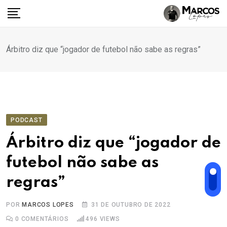
Ir
para
o
conteúdo
Árbitro diz que “jogador de futebol não sabe as regras”
PODCAST
Árbitro diz que “jogador de
futebol não sabe as
regras”
POR
MARCOS LOPES
31 DE OUTUBRO DE 2022
0
COMENTÁRIOS
496
VIEWS