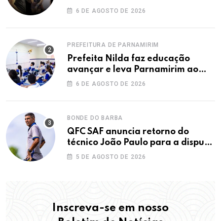
Dunas
6 DE AGOSTO DE 2026
PREFEITURA DE PARNAMIRIM
Prefeita Nilda faz educação
avançar e leva Parnamirim ao
maior IDEB da história dos anos
6 DE AGOSTO DE 2026
iniciais
BONDE DO BARBA
QFC SAF anuncia retorno do
técnico João Paulo para a disputa
da elite do Campeonato Potiguar
5 DE AGOSTO DE 2026
Inscreva-se em nosso