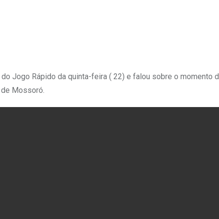
 do Jogo Rápido da quinta-feira ( 22) e falou sobre o momento 
l de Mossoró.