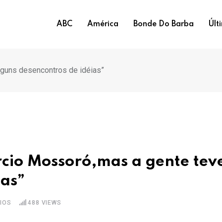
ABC
América
Bonde Do Barba
Últ
lguns desencontros de idéias”
cio Mossoró,mas a gente tev
ias”
IOS
488
VIEWS