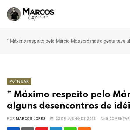
Ir
para
o
conteúdo
” Máximo respeito pelo Márcio Mossoró,mas a gente teve a
POTIGUAR
” Máximo respeito pelo Már
alguns desencontros de idé
POR
MARCOS LOPES
23 DE JUNHO DE 2023
0
COMENTÁR