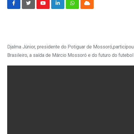
Youtube
LinkedIn
Whatsapp
Cloud
Djalma Júnior, presidente do Potiguar de Mossoró,participou
Brasileiro, a saída de Márcio Mossoró e do futuro do futebo