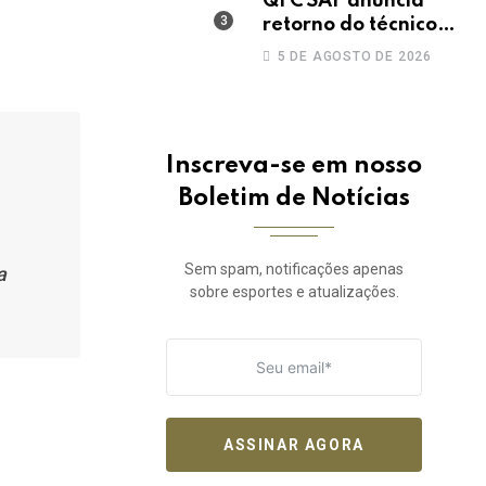
QFC SAF anuncia
retorno do técnico
João Paulo para a
5 DE AGOSTO DE 2026
disputa da elite do
Campeonato
Potiguar
Inscreva-se em nosso
Boletim de Notícias
Sem spam, notificações apenas
a
sobre esportes e atualizações.
ASSINAR AGORA