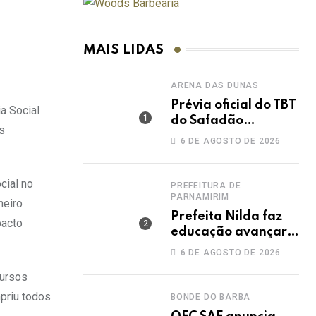
MAIS LIDAS
ARENA DAS DUNAS
Prévia oficial do TBT
a Social
do Safadão
s
acontece nesta
6 DE AGOSTO DE 2026
sexta no Rooftop
Dunas
cial no
PREFEITURA DE
PARNAMIRIM
heiro
Prefeita Nilda faz
pacto
educação avançar e
leva Parnamirim ao
6 DE AGOSTO DE 2026
maior IDEB da
cursos
história dos anos
iniciais
priu todos
BONDE DO BARBA