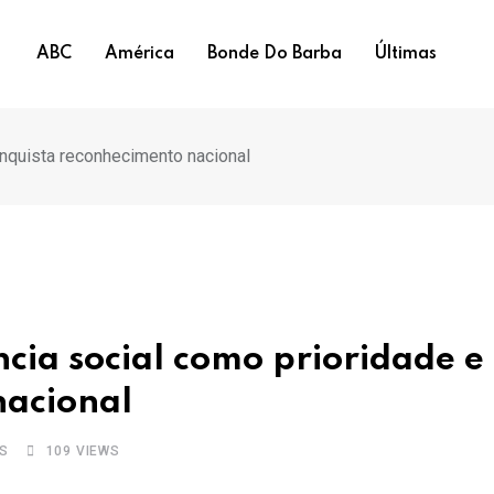
ABC
América
Bonde Do Barba
Últimas
onquista reconhecimento nacional
ncia social como prioridade e
nacional
S
109
VIEWS