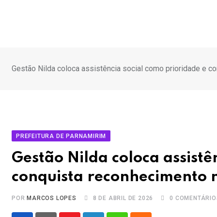
Ir
para
o
conteúdo
Gestão Nilda coloca assistência social como prioridade e c
PREFEITURA DE PARNAMIRIM
Gestão Nilda coloca assistê
conquista reconhecimento 
POR
MARCOS LOPES
8 DE ABRIL DE 2026
0
COMENTÁRIO