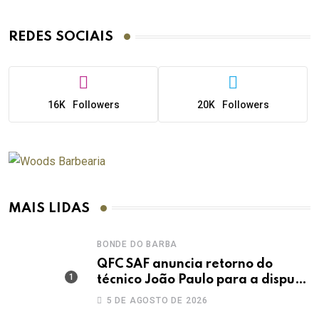
REDES SOCIAIS
16K
Followers
20K
Followers
MAIS LIDAS
BONDE DO BARBA
QFC SAF anuncia retorno do
técnico João Paulo para a disputa
da elite do Campeonato Potiguar
5 DE AGOSTO DE 2026