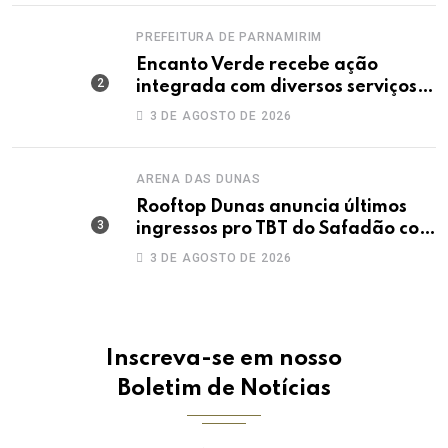
PREFEITURA DE PARNAMIRIM
Encanto Verde recebe ação
integrada com diversos serviços
gratuitos à população
3 DE AGOSTO DE 2026
ARENA DAS DUNAS
Rooftop Dunas anuncia últimos
ingressos pro TBT do Safadão com
virada de lote nesta terça (04)
3 DE AGOSTO DE 2026
Inscreva-se em nosso
Boletim de Notícias