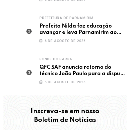
PREFEITURA DE PARNAMIRIM
Prefeita Nilda faz educação
avançar e leva Parnamirim ao
maior IDEB da história dos anos
6 DE AGOSTO DE 2026
iniciais
BONDE DO BARBA
QFC SAF anuncia retorno do
técnico João Paulo para a disputa
da elite do Campeonato Potiguar
5 DE AGOSTO DE 2026
Inscreva-se em nosso
Boletim de Notícias