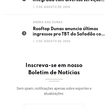
gratuitos à população
3 DE AGOSTO DE 2026
ARENA DAS DUNAS
Rooftop Dunas anuncia últimos
ingressos pro TBT do Safadão com
virada de lote nesta terça (04)
3 DE AGOSTO DE 2026
Inscreva-se em nosso
Boletim de Notícias
Sem spam, notificações apenas sobre esportes e
atualizações.