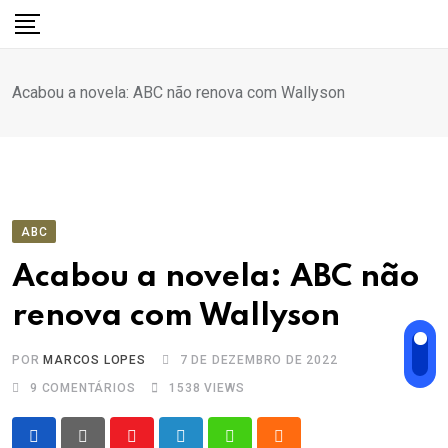
Ir
para
o
Acabou a novela: ABC não renova com Wallyson
conteúdo
ABC
Acabou a novela: ABC não
renova com Wallyson
POR
MARCOS LOPES
7 DE DEZEMBRO DE 2022
9
COMENTÁRIOS
1538
VIEWS