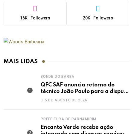
16K
Followers
20K
Followers
MAIS LIDAS
BONDE DO BARBA
QFC SAF anuncia retorno do
técnico João Paulo para a disputa
da elite do Campeonato Potiguar
5 DE AGOSTO DE 2026
PREFEITURA DE PARNAMIRIM
Encanto Verde recebe ação
integrada com diversos serviços