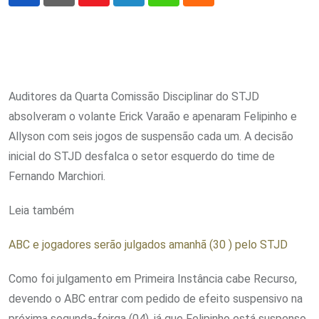
Youtube
LinkedIn
Whatsapp
Cloud
Auditores da Quarta Comissão Disciplinar do STJD
absolveram o volante Erick Varaão e apenaram Felipinho e
Allyson com seis jogos de suspensão cada um. A decisão
inicial do STJD desfalca o setor esquerdo do time de
Fernando Marchiori.
Leia também
ABC e jogadores serão julgados amanhã (30 ) pelo STJD
Como foi julgamento em Primeira Instância cabe Recurso,
devendo o ABC entrar com pedido de efeito suspensivo na
próxima segunda-feirqa (04), já que Felipinho está suspenso