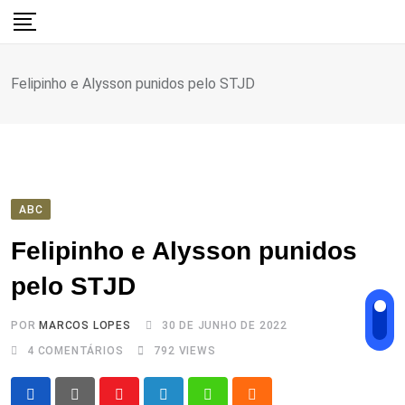
Ir
para
o
Felipinho e Alysson punidos pelo STJD
conteúdo
ABC
Felipinho e Alysson punidos
pelo STJD
POR
MARCOS LOPES
30 DE JUNHO DE 2022
4
COMENTÁRIOS
792
VIEWS