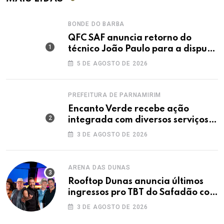
BONDE DO BARBA
QFC SAF anuncia retorno do
técnico João Paulo para a disputa
da elite do Campeonato Potiguar
5 DE AGOSTO DE 2026
PREFEITURA DE PARNAMIRIM
Encanto Verde recebe ação
integrada com diversos serviços
gratuitos à população
3 DE AGOSTO DE 2026
ARENA DAS DUNAS
Rooftop Dunas anuncia últimos
ingressos pro TBT do Safadão com
virada de lote nesta terça (04)
3 DE AGOSTO DE 2026