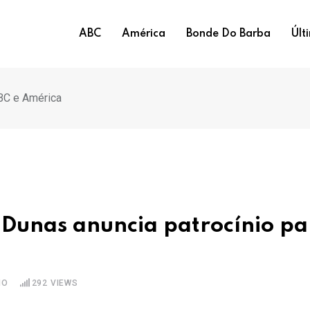
ABC
América
Bonde Do Barba
Últ
BC e América
 Dunas anuncia patrocínio pa
IO
292
VIEWS