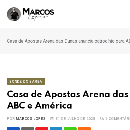
Ir
para
o
conteúdo
Casa de Apostas Arena das Dunas anuncia patrocínio para A
BONDE DO BARBA
Casa de Apostas Arena das
ABC e América
POR
MARCOS LOPES
31 DE JULHO DE 2025
1
COMENTÁR