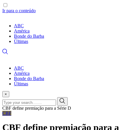
Ir para o conteúdo
ABC
América
Bonde do Barba
Últimas
ABC
América
Bonde do Barba
Últimas
×
CBF define premiação para a Série D
CBF
CBF define premiação para a