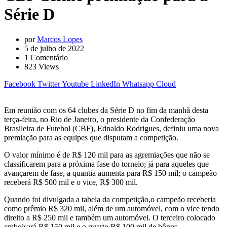
Série D
por
Marcos Lopes
5 de julho de 2022
1
Comentário
823
Views
Facebook
Twitter
Youtube
LinkedIn
Whatsapp
Cloud
Em reunião com os 64 clubes da Série D no fim da manhã desta
terça-feira, no Rio de Janeiro, o presidente da Confederação
Brasileira de Futebol (CBF), Ednaldo Rodrigues, definiu uma nova
premiação para as equipes que disputam a competição.
O valor mínimo é de R$ 120 mil para as agremiações que não se
classificarem para a próxima fase do torneio; já para aqueles que
avançarem de fase, a quantia aumenta para R$ 150 mil; o campeão
receberá R$ 500 mil e o vice, R$ 300 mil.
Quando foi divulgada a tabela da competição,o campeão receberia
como prêmio R$ 320 mil, além de um automóvel, com o vice tendo
direito a R$ 250 mil e também um automóvel. O terceiro colocado
embolsará R$ 150 mil e o quarto R$ 100 mil de bônus.