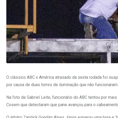
O clássico ABC x América atrasado da sexta rodada foi sus
por causa de duas torres de iluminação que não funcionaram
Na foto de Gabriel Leite, funcionário do ABC tentou por mai
Cosern que detectaram que pane avançou para o cabeament
O árbitro Zandick Gondim Alves Júnior esperou uma hora e 3