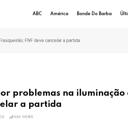
ABC
América
Bonde Do Barba
Últ
rasqueirão; FNF deve cancelar a partida
por problemas na iluminação
elar a partida
OS
906
VIEWS