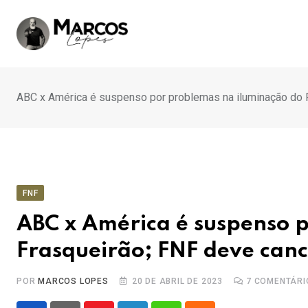
Ir
para
o
conteúdo
ABC x América é suspenso por problemas na iluminação do F
FNF
ABC x América é suspenso 
Frasqueirão; FNF deve canc
POR
MARCOS LOPES
20 DE ABRIL DE 2023
7
COMENTÁRI