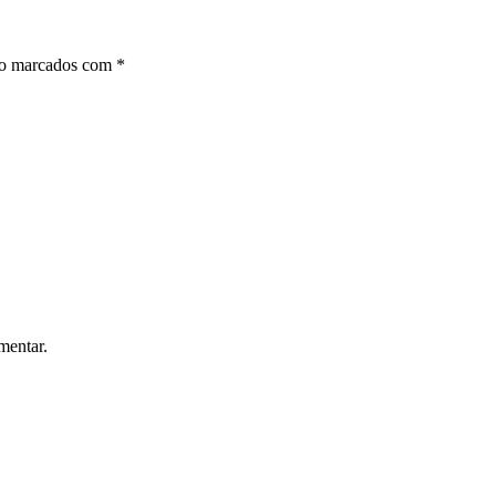
ão marcados com
*
mentar.