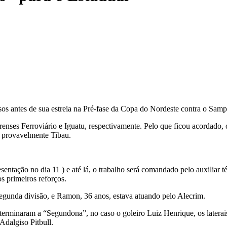
sos antes de sua estreia na Pré-fase da Copa do Nordeste contra o Samp
earenses Ferroviário e Iguatu, respectivamente. Pelo que ficou acordado, 
, provavelmente Tibau.
entação no dia 11 ) e até lá, o trabalho será comandado pelo auxiliar t
s primeiros reforços.
gunda divisão, e Ramon, 36 anos, estava atuando pelo Alecrim.
ue terminaram a “Segundona”, no caso o goleiro Luiz Henrique, os later
Adalgiso Pitbull.