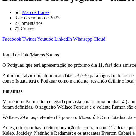
por
Marcos Lopes
3 de dezembro de 2023
2
Comentários
773
Views
Facebook
Twitter
Youtube
LinkedIn
Whatsapp
Cloud
Jornal de Fato/Marcos Santos
O Potiguar, que terá apresentação no próximo dia 11, fará dois amisto
A diretoria alvirrubra definiu as datas 23 e 30 para jogos contra os c
com o Iguatu terá o Potiguar como mandante, restando definir o local
Baraúnas
Marcelinho Paraíba tem chegada prevista para o próximo dia 14 ( apres
foram definidas. O zagueiro Wallace Ferreira e o volante Ramon são o
Wallace, 29 anos, defendeu há pouco o Mossoró EC no Estadual da se
Antes, o tricolor havia feito renovação de contrato com 11 atletas q
Kaleb, Jozicley, Netinho e Radames; e os atacantes Everton Cabaré e 