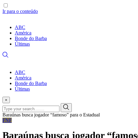
Ir para o conteúdo
ABC
América
Bonde do Barba
Últimas
ABC
América
Bonde do Barba
Últimas
×
Baraúnas busca jogador “famoso” para o Estadual
FNF
Baraúnas busca jogador “famos