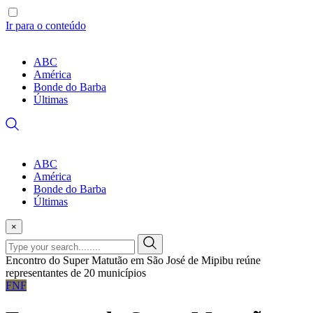
Ir para o conteúdo
ABC
América
Bonde do Barba
Últimas
ABC
América
Bonde do Barba
Últimas
×
Encontro do Super Matutão em São José de Mipibu reúne
representantes de 20 municípios
FNF