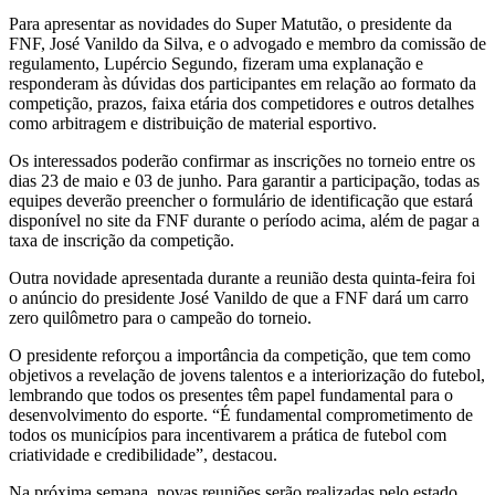
Para apresentar as novidades do Super Matutão, o presidente da
FNF, José Vanildo da Silva, e o advogado e membro da comissão de
regulamento, Lupércio Segundo, fizeram uma explanação e
responderam às dúvidas dos participantes em relação ao formato da
competição, prazos, faixa etária dos competidores e outros detalhes
como arbitragem e distribuição de material esportivo.
Os interessados poderão confirmar as inscrições no torneio entre os
dias 23 de maio e 03 de junho. Para garantir a participação, todas as
equipes deverão preencher o formulário de identificação que estará
disponível no site da FNF durante o período acima, além de pagar a
taxa de inscrição da competição.
Outra novidade apresentada durante a reunião desta quinta-feira foi
o anúncio do presidente José Vanildo de que a FNF dará um carro
zero quilômetro para o campeão do torneio.
O presidente reforçou a importância da competição, que tem como
objetivos a revelação de jovens talentos e a interiorização do futebol,
lembrando que todos os presentes têm papel fundamental para o
desenvolvimento do esporte. “É fundamental comprometimento de
todos os municípios para incentivarem a prática de futebol com
criatividade e credibilidade”, destacou.
Na próxima semana, novas reuniões serão realizadas pelo estado.