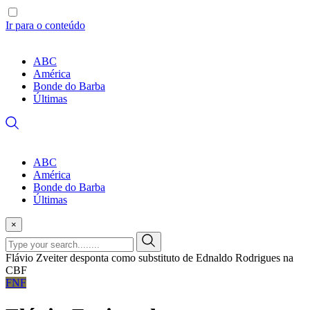
Ir para o conteúdo
ABC
América
Bonde do Barba
Últimas
ABC
América
Bonde do Barba
Últimas
×
Flávio Zveiter desponta como substituto de Ednaldo Rodrigues na
CBF
FNF