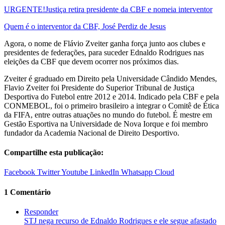
URGENTE!Justiça retira presidente da CBF e nomeia interventor
Quem é o interventor da CBF, José Perdiz de Jesus
Agora, o nome de Flávio Zveiter ganha força junto aos clubes e
presidentes de federações, para suceder Ednaldo Rodrigues nas
eleições da CBF que devem ocorrer nos próximos dias.
Zveiter é graduado em Direito pela Universidade Cândido Mendes,
Flavio Zveiter foi Presidente do Superior Tribunal de Justiça
Desportiva do Futebol entre 2012 e 2014. Indicado pela CBF e pela
CONMEBOL, foi o primeiro brasileiro a integrar o Comitê de Ética
da FIFA, entre outras atuações no mundo do futebol. É mestre em
Gestão Esportiva na Universidade de Nova Iorque e foi membro
fundador da Academia Nacional de Direito Desportivo.
Compartilhe esta publicação:
Facebook
Twitter
Youtube
LinkedIn
Whatsapp
Cloud
1 Comentário
Responder
STJ nega recurso de Ednaldo Rodrigues e ele segue afastado