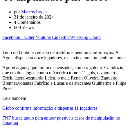
por
Marcos Lopes
31 de janeiro de 2024
4
Comentários
600
Views
Facebook
Twitter
Youtube
LinkedIn
Whatsapp
Cloud
Tudo no Globo é cercado de mistério e nenhuma informação. A
Águia dispensou onze jogadores, mas não anunciou nenhum nome.
Apurei alguns, que foram dispensados, como o goleiro Evandrizio,
que em dois jogos contra o América tomou 11 gols, o zagueiro
Erick, lateral-esquerdo Leleu, o meia Renan Oliveira. Zagueiro
Brenner,volantes Fabrício e Lucas e os atacantes Guilherme e Filipe
Pires.
Leia também
Globo confirma informação e dispensa 11 jogadores
FNF busca apoio para apurar possíveis casos de manipulação no
Estadual