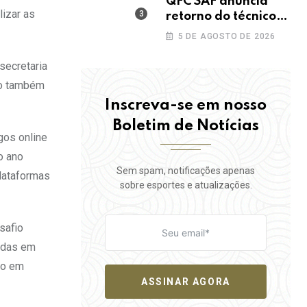
QFC SAF anuncia
lizar as
retorno do técnico
João Paulo para a
5 DE AGOSTO DE 2026
disputa da elite do
Campeonato
secretaria
Potiguar
ão também
Inscreva-se em nosso
Boletim de Notícias
gos online
o ano
Sem spam, notificações apenas
plataformas
sobre esportes e atualizações.
safio
iadas em
ro em
ASSINAR AGORA