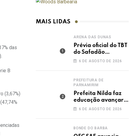
MAIS LIDAS
ARENA DAS DUNAS
Prévia oficial do TBT
,17% das
do Safadão
.
acontece nesta
6 DE AGOSTO DE 2026
sexta no Rooftop
rie B
Dunas
PREFEITURA DE
PARNAMIRIM
Prefeita Nilda faz
ro (3,67%)
educação avançar e
 (47,74%
leva Parnamirim ao
6 DE AGOSTO DE 2026
maior IDEB da
história dos anos
cenciadas
iniciais
BONDE DO BARBA
l