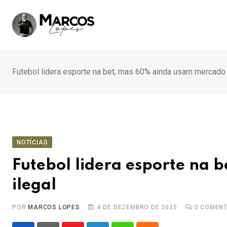
Ir
para
o
conteúdo
Futebol lidera esporte na bet, mas 60% ainda usam mercado 
NOTÍCIAS
Futebol lidera esporte na
ilegal
POR
MARCOS LOPES
4 DE DEZEMBRO DE 2025
0
COMENT