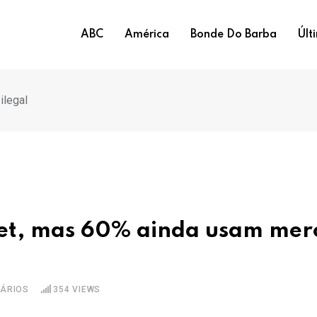
ABC
América
Bonde Do Barba
Últ
ilegal
 bet, mas 60% ainda usam me
ÁRIOS
354
VIEWS