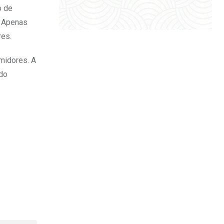
o de
. Apenas
res.
midores. A
ado