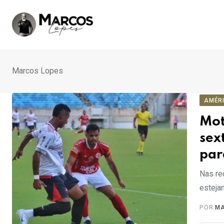
Ir
para
o
conteúdo
Marcos Lopes
AMÉR
Mot
sex
par
Nas re
esteja
POR
MA