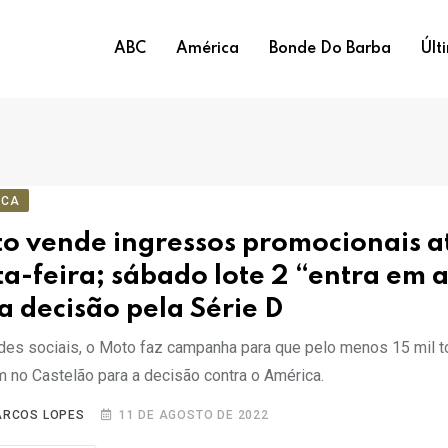
ABC
América
Bonde Do Barba
Últ
ICA
o vende ingressos promocionais a
ta-feira; sábado lote 2 “entra em 
a decisão pela Série D
des sociais, o Moto faz campanha para que pelo menos 15 mil 
m no Castelão para a decisão contra o América.
RCOS LOPES
11 DE AGOSTO DE 2022