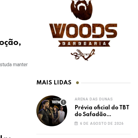
oção,
estuda manter
MAIS LIDAS
ARENA DAS DUNAS
Prévia oficial do TBT
do Safadão
acontece nesta
6 DE AGOSTO DE 2026
sexta no Rooftop
Dunas