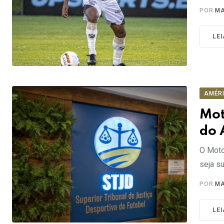
POR
MA
LE
AMÉR
Mot
do 
O Moto
seja s
POR
MA
LE