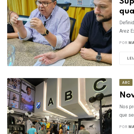
Sup
qua
Defini
Arez E
POR
MA
LE
ABC
Nov
Nos pr
que se
POR
MA