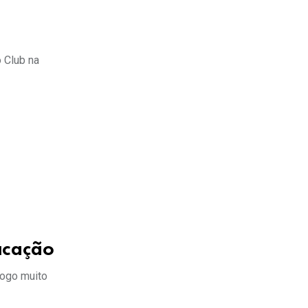
 Club na
icação
jogo muito