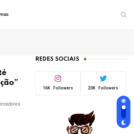
imas
REDES SOCIAIS
té
ação”
16K
Followers
20K
Followers
torcedores