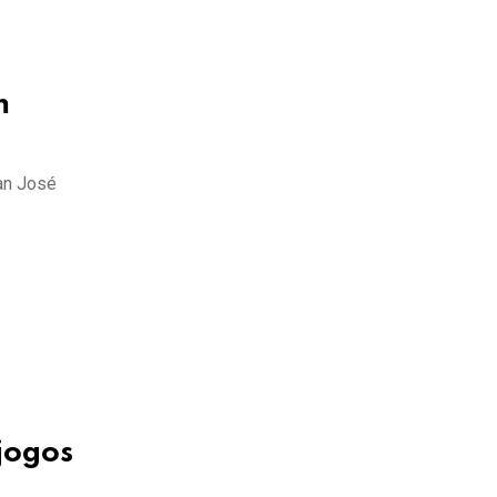
m
an José
jogos