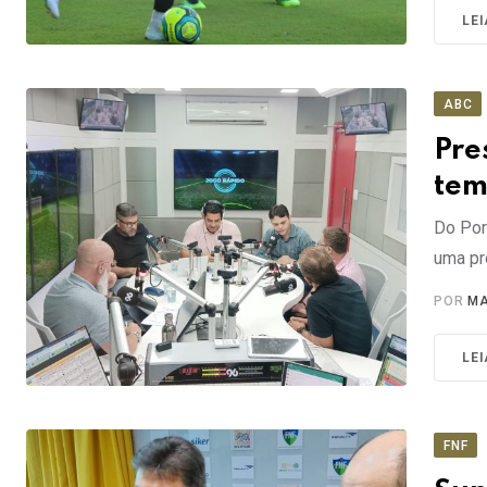
LE
ABC
Pre
tem
Do Por
uma pr
POR
MA
LE
FNF