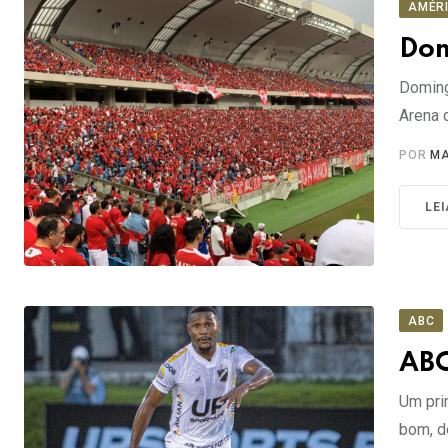
AMÉR
Dom
Doming
Arena 
POR
MA
LE
ABC
ABC
Um pri
bom, d