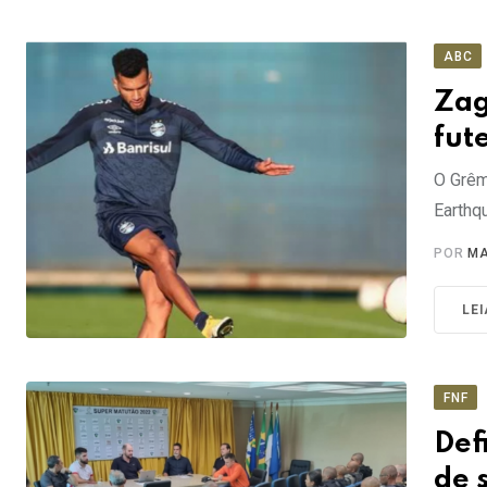
ABC
Zag
fut
O Grêm
Earthq
POR
MA
LE
FNF
Def
de 