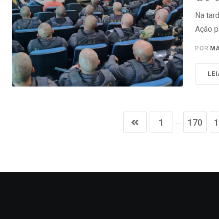
Na tard
Ação p
POR
MA
LE
...
1
170
1