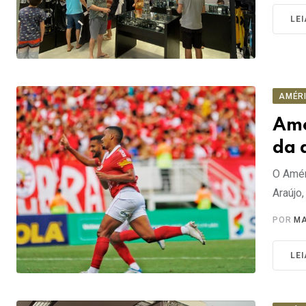
LE
AMÉR
Amé
da 
O Amér
Araújo,
POR
MA
LE