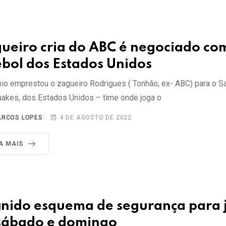
ueiro cria do ABC é negociado co
ebol dos Estados Unidos
io emprestou o zagueiro Rodrigues ( Tonhão, ex- ABC) para o S
uakes, dos Estados Unidos – time onde joga o
RCOS LOPES
4 DE AGOSTO DE 2022
IA MAIS
inido esquema de segurança para 
sábado e domingo